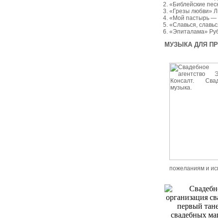
«Библейские пес
«Грезы любви» Л
«Мой пастырь — 
«Славься, славьс
«Эпиталама» Ру
МУЗЫКА ДЛЯ П
пожеланиям и ис