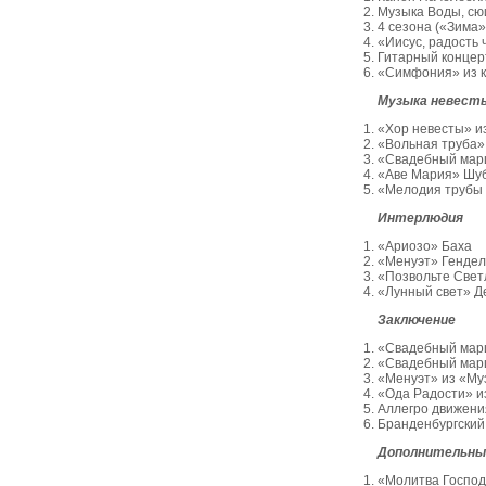
Музыка Воды, сю
4 сезона («Зима»
«Иисус, радость 
Гитарный концер
«Симфония» из к
Музыка невест
«Хор невесты» и
«Вольная труба»
«Свадебный мар
«Аве Мария» Шу
«Мелодия трубы 
Интерлюдия
«Ариозо» Баха
«Менуэт» Гендел
«Позвольте Све
«Лунный свет» Д
Заключение
«Свадебный мар
«Свадебный мар
«Менуэт» из «Му
«Ода Радости» и
Аллегро движения
Бранденбургский
Дополнительный
«Молитва Господ