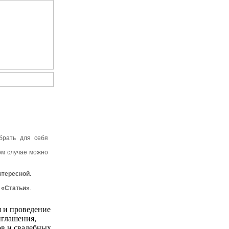
брать для себя
ом случае можно
нтересной.
е
«Статьи»
.