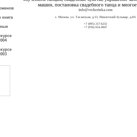
оженов
info@vecherinka.com
 книга
г. Москва, ул. Таганская, д.13, Никитский бульвар, д.8А
+7 (095) 217-6232
йные
+7 (916) 654-4047
нкурсе
2004
нкурсе
2003