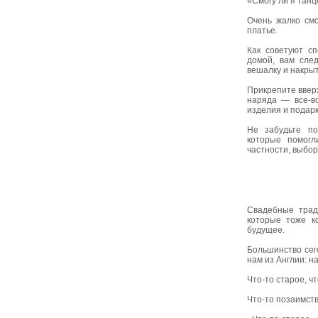
«Смогу ли я танц
Очень жалко см
платье.
Как советуют сп
домой, вам след
вешалку и накры
Прикрепите ввер
наряда — все-в
изделия и подарк
Не забудьте по
которые помог
частности, выбор
Свадебные трад
которые тоже к
будущее.
Большинство сег
нам из Англии: н
Что-то старое, ч
Что-то позаимств