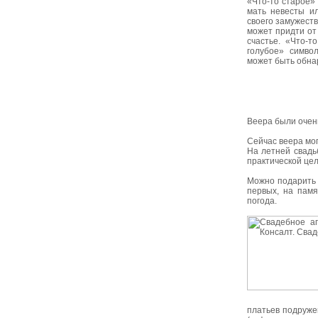
«Что-то старое»
мать невесты ил
своего замужест
может придти от
счастье. «Что-т
голубое» символ
может быть обнар
Веера были очень
Сейчас веера мо
На летней свадь
практической цел
Можно подарить 
первых, на памя
погода.
платьев подруже