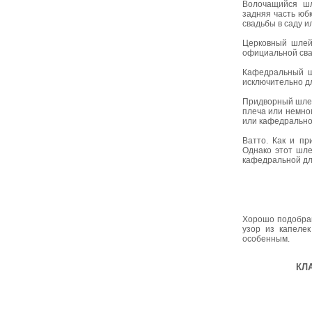
Волочащийся ш
задняя часть юбк
свадьбы в саду 
Церковный шлей
официальной сва
Кафедральный ш
исключительно д
Придворный шлей
плеча или немно
или кафедрально
Ватто. Как и пр
Однако этот шле
кафедральной дл
Хорошо подобран
узор из капелек
особенным.
КЛ