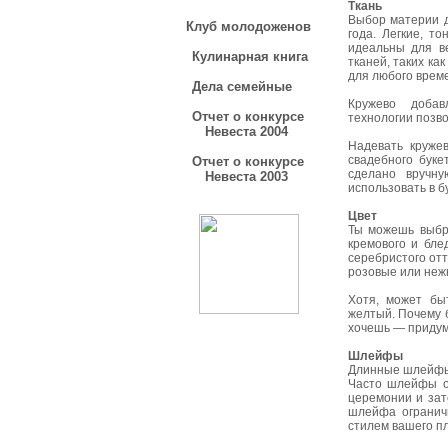
Ткань
Выбор материи д
Клуб молодоженов
года. Легкие, т
идеальны для в
Кулинарная книга
тканей, таких ка
для любого време
Дела семейные
Кружево добав
Отчет о конкурсе
технологии позв
Невеста 2004
Надевать круже
свадебного буке
Отчет о конкурсе
сделано вручну
Невеста 2003
использовать в б
Цвет
Ты можешь выбр
кремового и бле
серебристого отт
розовые или неж
Хотя, может бы
желтый. Почему 
хочешь — придум
Шлейфы
Длинные шлейфы 
Часто шлейфы от
церемонии и зат
шлейфа огранич
стилем вашего пл