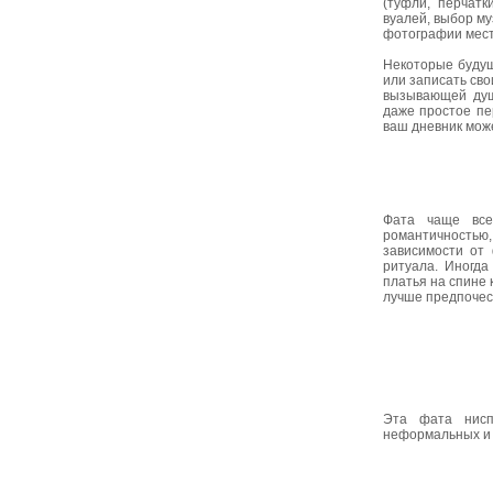
(туфли, перчатк
вуалей, выбор му
фотографии мест
Некоторые будущ
или записать сво
вызывающей душ
даже простое пе
ваш дневник може
Фата чаще все
романтичностью,
зависимости от 
ритуала. Иногда
платья на спине 
лучше предпочес
Эта фата нисп
неформальных и